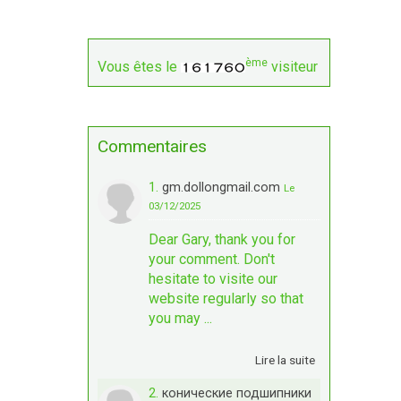
ème
Vous êtes le
visiteur
Commentaires
1.
gm.dollongmail.com
Le
03/12/2025
Dear Gary, thank you for
your comment. Don't
hesitate to visite our
website regularly so that
you may ...
Lire la suite
2.
конические подшипники