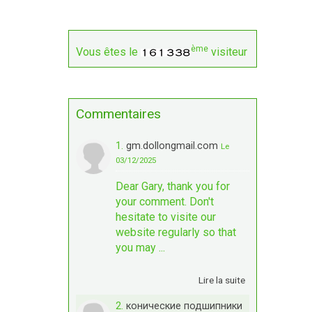
ème
Vous êtes le
visiteur
Commentaires
1.
gm.dollongmail.com
Le
03/12/2025
Dear Gary, thank you for
your comment. Don't
hesitate to visite our
website regularly so that
you may ...
Lire la suite
2.
конические подшипники