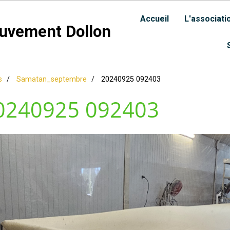
Accueil
L'associati
uvement Dollon
s
Samatan_septembre
20240925 092403
0240925 092403