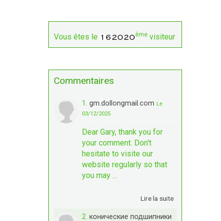
ème
Vous êtes le
visiteur
Commentaires
1.
gm.dollongmail.com
Le
03/12/2025
Dear Gary, thank you for
your comment. Don't
hesitate to visite our
website regularly so that
you may ...
Lire la suite
2.
конические подшипники