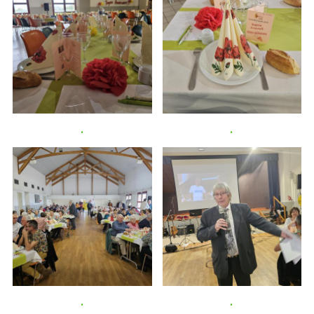
.
.
.
.