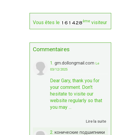
ème
Vous êtes le
visiteur
Commentaires
1.
gm.dollongmail.com
Le
03/12/2025
Dear Gary, thank you for
your comment. Don't
hesitate to visite our
website regularly so that
you may ...
Lire la suite
2.
конические подшипники