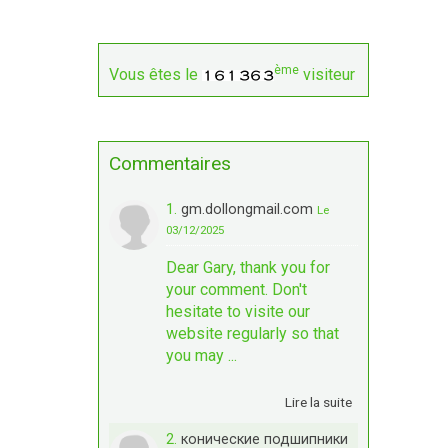
ème
Vous êtes le
visiteur
Commentaires
1.
gm.dollongmail.com
Le
03/12/2025
Dear Gary, thank you for
your comment. Don't
hesitate to visite our
website regularly so that
you may ...
Lire la suite
2.
конические подшипники