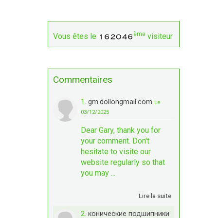
ème
Vous êtes le
visiteur
Commentaires
1.
gm.dollongmail.com
Le
03/12/2025
Dear Gary, thank you for
your comment. Don't
hesitate to visite our
website regularly so that
you may ...
Lire la suite
2.
конические подшипники