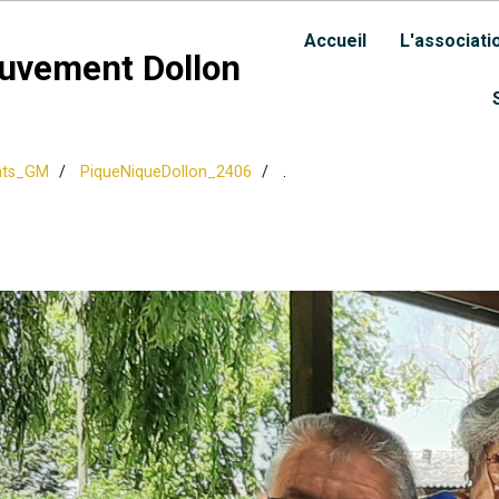
Accueil
L'associati
uvement Dollon
nts_GM
PiqueNiqueDollon_2406
.