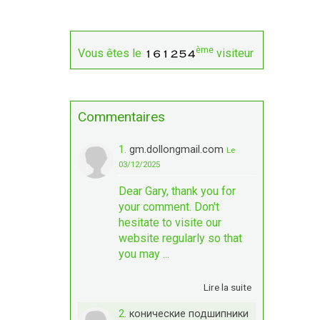
ème
Vous êtes le
visiteur
Commentaires
1.
gm.dollongmail.com
Le
03/12/2025
Dear Gary, thank you for
your comment. Don't
hesitate to visite our
website regularly so that
you may ...
Lire la suite
2.
конические подшипники