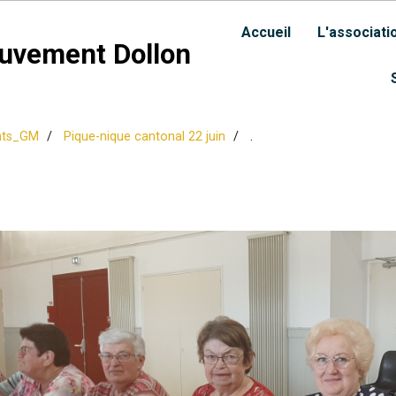
Accueil
L'associati
uvement Dollon
nts_GM
Pique-nique cantonal 22 juin
.